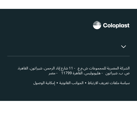
لشركة المصرية للمجموعات ش.م.ع.
11 شارع إباد الرحمن، شيراتون، القاهرة.
. ب. شيراتون
هليوبوليس، القاهرة 11799
مصر
ياسة ملفات تعريف الارتباط
الجوانب القانونية
إمكانية الوصول